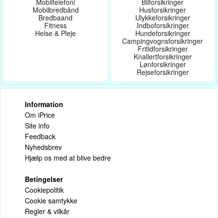
Mobiltelefoni
Bilforsikringer
Mobilbredbånd
Husforsikringer
Bredbaand
Ulykkeforsikringer
Fitness
Indboforsikringer
Helse & Pleje
Hundeforsikringer
Campingvognsforsikringer
Fritidforsikringer
Knallertforsikringer
Lønforsikringer
Rejseforsikringer
Information
Om iPrice
Site info
Feedback
Nyhedsbrev
Hjælp os med at blive bedre
Betingelser
Cookiepolitik
Cookie samtykke
Regler & vilkår