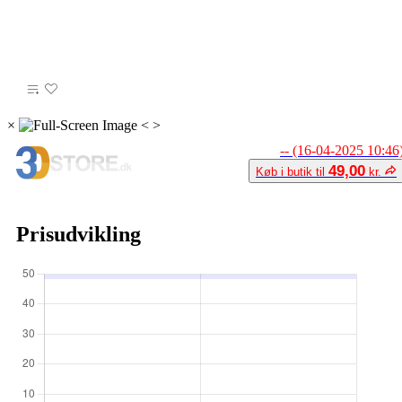
×
<
>
-- (16-04-2025 10:46
49,00
Køb i butik til
kr.
Prisudvikling