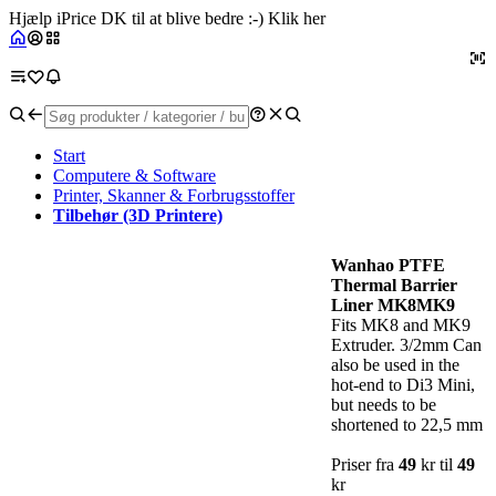
Hjælp iPrice DK til at blive bedre :-) Klik her
Start
Computere & Software
Printer, Skanner & Forbrugsstoffer
Tilbehør (3D Printere)
Wanhao PTFE
Thermal Barrier
Liner MK8MK9
Fits MK8 and MK9
Extruder. 3/2mm Can
also be used in the
hot-end to Di3 Mini,
but needs to be
shortened to 22,5 mm
Priser fra
49
kr til
49
kr