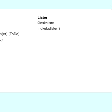
Lister
Ønskeliste
Indkøbsliste(r)
on(er) (ToDo)
o)