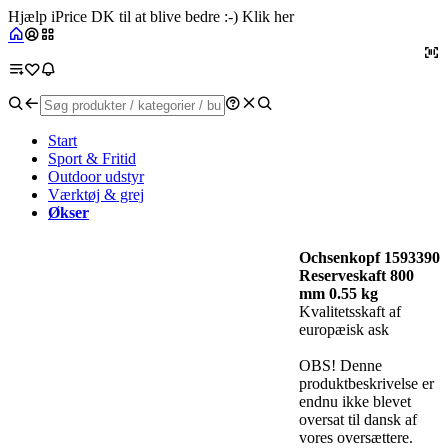
Hjælp iPrice DK til at blive bedre :-) Klik her
Start
Sport & Fritid
Outdoor udstyr
Værktøj & grej
Økser
Ochsenkopf 1593390
Reserveskaft 800
mm 0.55 kg
Kvalitetsskaft af
europæisk ask
OBS! Denne
produktbeskrivelse er
endnu ikke blevet
oversat til dansk af
vores oversættere.