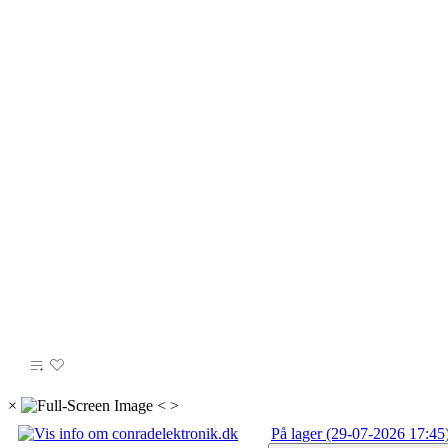
×
<
>
På lager (29-07-2026 17:45