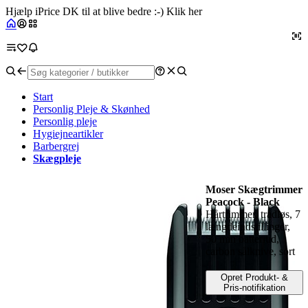
Hjælp iPrice DK til at blive bedre :-) Klik her
Start
Personlig Pleje & Skønhed
Personlig pleje
Hygiejneartikler
Barbergrej
Skægpleje
Moser Skægtrimmer
Peacock - Black
Hårtrimmer, trådløs, 7
længdeindstillinger,
50 min batteritid,
carbon sålknive, sort
Opret Produkt- &
Pris-notifikation