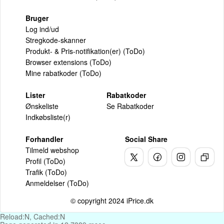
Bruger
Log ind/ud
Stregkode-skanner
Produkt- & Pris-notifikation(er) (ToDo)
Browser extensions (ToDo)
Mine rabatkoder (ToDo)
Lister
Rabatkoder
Ønskeliste
Se Rabatkoder
Indkøbsliste(r)
Forhandler
Social Share
Tilmeld webshop
Profil (ToDo)
Trafik (ToDo)
Anmeldelser (ToDo)
© copyright 2024 iPrice.dk
Reload:N, Cached:N