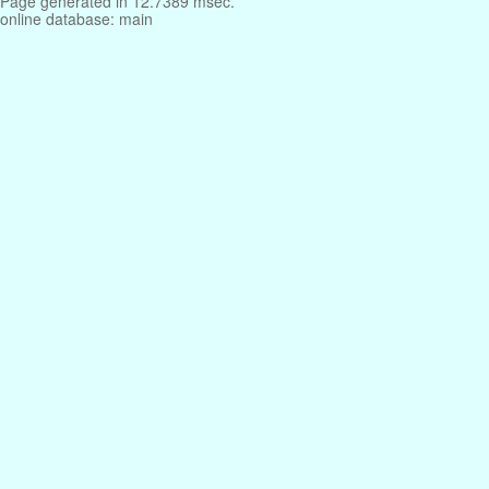
Page generated in 12.7389 msec.
online database: main