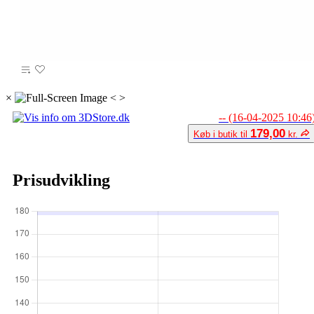
×
<
>
-- (16-04-2025 10:46
179,00
Køb i butik til
kr.
Prisudvikling