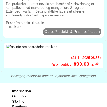
9526
Det praktiske 0,6 mm nozzle sæt består af 5 Nozzles og er
kompatibel med makerbot og mange flere 2+ og den
Extended+ variant. Dette praktiske lagersæt sikrer en
kontinuerlig udskrivningsprocessen ved...
Priser fra
890
kr til
890
kr
1 butikker
Opret Produkt- & Pris-notifikation
-- (28-11-2025 08:33)
890,00
Køb i butik til
kr.
-- Beklager, Historiske data er i øjeblikket ikke tilgængelige --
Information
Om iPrice
Site info
Feedback