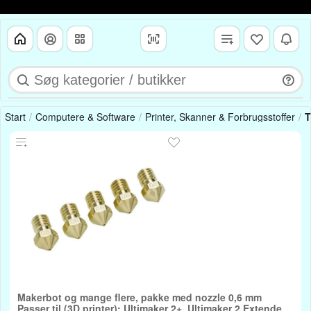
Start
Computere & Software
Printer, Skanner & Forbrugsstoffer
T
Makerbot og mange flere, pakke med nozzle 0,6 mm
Passer til (3D printer): Ultimaker 2+, Ultimaker 2 Extended+