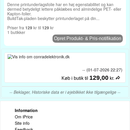
Denne printunderlagsfolie har en høj egenstabilitet og kan
dermed betydeligt lettere påklæbes end almindelige PET- eller
Kapton-folier.
BuildTak-pladen beskytter printunderlaget på din...
Priser fra
129
kr til
129
kr
1 butikker
Opret Produkt- & Pris-notifikation
-- (01-07-2026 22:27)
129,00
Køb i butik til
kr.
-- Beklager, Historiske data er i øjeblikket ikke tilgængelige --
Information
Om iPrice
Site info
Feedback