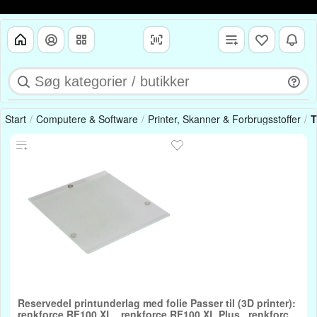
Start
Computere & Software
Printer, Skanner & Forbrugsstoffer
T
Reservedel printunderlag med folie Passer til (3D printer):
renkforce RF100 XL , renkforce RF100 XL Plus , renkforce