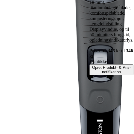
18 mm),
titaniumbelagte blade,
komfortspidsblade,
kamjusteringshjul,
længdeindstilling
Displayvindue, op til
50 minutters brugstid,
opladningsindikatorlys,
Priser fra
346
kr til
346
kr
1 butikker
Opret Produkt- & Pris-
notifikation