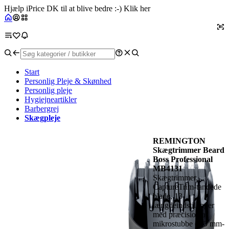
Hjælp iPrice DK til at blive bedre :-) Klik her
Start
Personlig Pleje & Skønhed
Personlig pleje
Hygiejneartikler
Barbergrej
Skægpleje
REMINGTON
Skægtrimmer Beard
Boss Professional
MB4131
Skægtrimmer,
CaptureTrim-tandede
blade, 13
længdeindstillinger
med præcision af
mikrostubbe (1,5 mm-