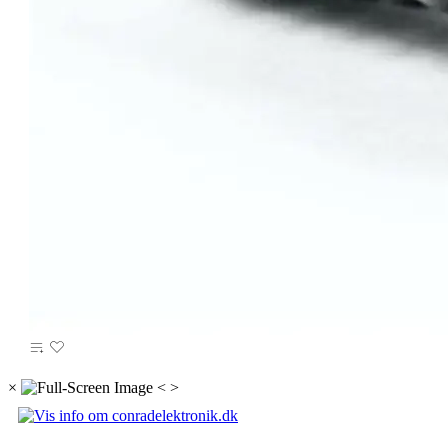
×
<
>