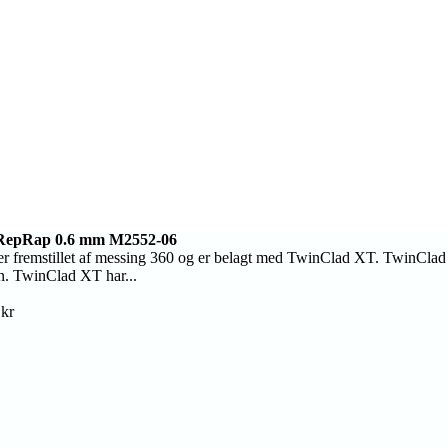
 RepRap 0.6 mm M2552-06
r fremstillet af messing 360 og er belagt med TwinClad XT. TwinClad 
on. TwinClad XT har...
kr