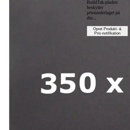
BuildTak-pladen
beskytter
printunderlaget på
din...
Opret Produkt- &
Pris-notifikation