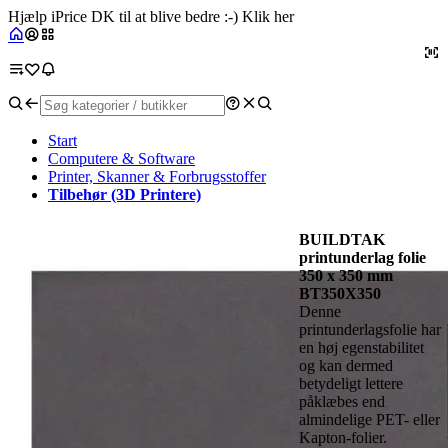
Hjælp iPrice DK til at blive bedre :-) Klik her
Start
Computere & Software
Printer, Skanner & Forbrugsstoffer
Tilbehør (3D Printere)
BUILDTAK
printunderlag folie
350 x 350 mm
BT350X350
Denne
printunderlagsfolie har
en høj egenstabilitet
og kan dermed
betydeligt lettere
påklæbes end
almindelige PET- eller
Kapton-folier.