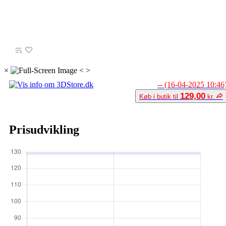
×
<
>
-- (16-04-2025 10:46
129,00
Køb i butik til
kr.
Prisudvikling