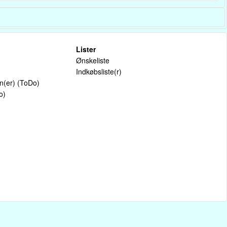
Lister
Ønskeliste
Indkøbsliste(r)
on(er) (ToDo)
o)