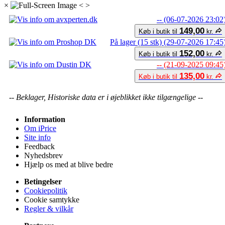
×
<
>
-- (06-07-2026 23:02
149,00
Køb i butik til
kr.
På lager (15 stk) (29-07-2026 17:45
152,00
Køb i butik til
kr.
-- (21-09-2025 09:45
135,00
Køb i butik til
kr.
-- Beklager, Historiske data er i øjeblikket ikke tilgængelige --
Information
Om iPrice
Site info
Feedback
Nyhedsbrev
Hjælp os med at blive bedre
Betingelser
Cookiepolitik
Cookie samtykke
Regler & vilkår