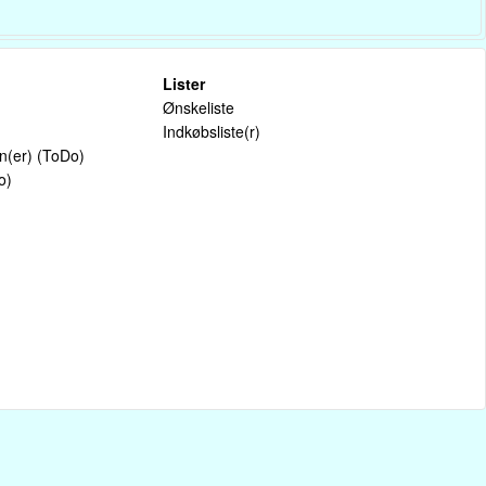
Lister
Ønskeliste
Indkøbsliste(r)
on(er) (ToDo)
o)