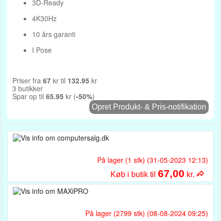
3D-Ready
4K30Hz
10 års garanti
I Pose
Priser fra
67
kr til
132.95
kr
3 butikker
Spar op til
65.95
kr (
-50%
)
Opret Produkt- & Pris-notifikation
På lager (1 stk) (31-05-2023 12:13)
67,00
Køb i butik til
kr.
På lager (2799 stk) (08-08-2024 09:25)