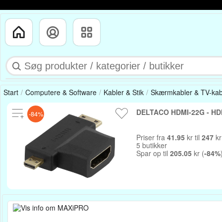
Start
Computere & Software
Kabler & Stik
Skærmkabler & TV-kab
DELTACO HDMI-22G - HDM
-84%
Priser fra
41.95
kr til
247
kr
5 butikker
Spar op til
205.05
kr (
-84%