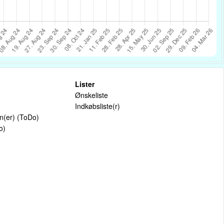
Lister
Ønskeliste
Indkøbsliste(r)
on(er) (ToDo)
o)