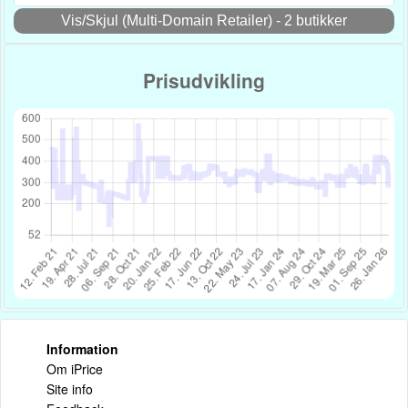
Vis/Skjul (Multi-Domain Retailer) - 2 butikker
Prisudvikling
Information
Om iPrice
Site info