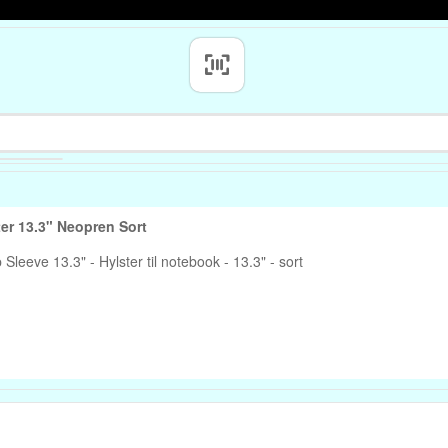
DICOTA PerfectSkin Hylster 13.3" Neopren Sort
leeve 13.3" - Hylster til notebook - 13.3" - sort