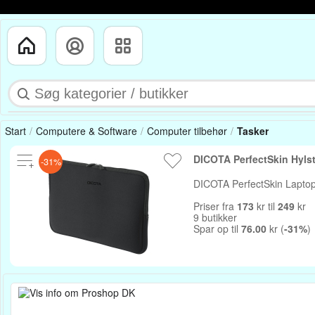
Start
Computere & Software
Computer tilbehør
Tasker
-31%
DICOTA PerfectSkin Laptop S
Priser fra
173
kr til
249
kr
9 butikker
Spar op til
76.00
kr (
-31%
)