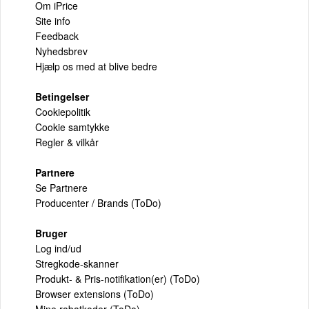
Om iPrice
Site info
Feedback
Nyhedsbrev
Hjælp os med at blive bedre
Betingelser
Cookiepolitik
Cookie samtykke
Regler & vilkår
Partnere
Se Partnere
Producenter / Brands (ToDo)
Bruger
Log ind/ud
Stregkode-skanner
Produkt- & Pris-notifikation(er) (ToDo)
Browser extensions (ToDo)
Mine rabatkoder (ToDo)