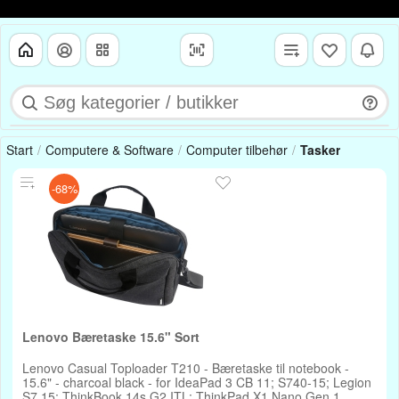
Start
Computere & Software
Computer tilbehør
Tasker
-68%
Lenovo Bæretaske 15.6" Sort
Lenovo Casual Toploader T210 - Bæretaske til notebook -
15.6" - charcoal black - for IdeaPad 3 CB 11; S740-15; Legion
S7 15; ThinkBook 14s G2 ITL; ThinkPad X1 Nano Gen 1