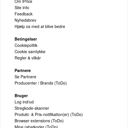
Om iPrice
Site info
Feedback
Nyhedsbrev
Hjælp os med at blive bedre
Betingelser
Cookiepolitik
Cookie samtykke
Regler & vilkår
Partnere
Se Partnere
Producenter / Brands (ToDo)
Bruger
Log ind/ud
Stregkode-skanner
Produkt- & Pris-notifikation(er) (ToDo)
Browser extensions (ToDo)
Mine rabatkoder (ToDo)