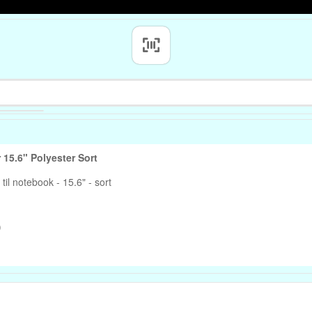
Targus CityGear 3 Hylster 15.6" Polyester Sort
til notebook - 15.6" - sort
)