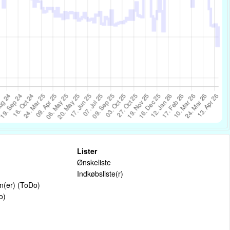
Lister
Ønskeliste
Indkøbsliste(r)
on(er) (ToDo)
o)