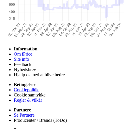
Information
Om iPrice
Site info
Feedback
Nyhedsbrev
Hjælp os med at blive bedre
Betingelser
Cookiepolitik
Cookie samtykke
Regler & vilkår
Partnere
Se Partnere
Producenter / Brands (ToDo)