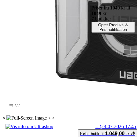
Priser fra
1049
kr til
1049
kr
7 butikker
Opret Produkt- &
Pris-notifikation
×
<
>
-- (29-07-2026 17:45
1.049,00
Køb i butik til
kr.