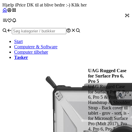
Hjælp iPrice DK til at blive bedre :-) Klik her
Start
Computere & Software
Computer tilbehør
Tasker
UAG Rugged Case
for Surface Pro 6,
Pro 5
UAG Rugged Case
for Surface Pro 7, Pro
6, Pro 5 & Pro 4 w/
Handstrap & Shoulder
Strap - Back cover til
tablet - grov - sort, is -
for Microsoft Surface
Pro (Midt 2017), Pro
4, Pro 6, Pro 7