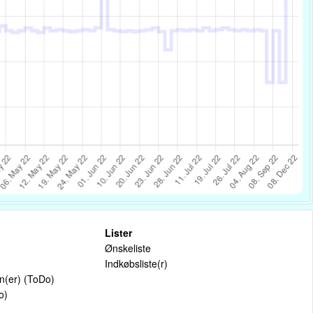
Lister
Ønskeliste
Indkøbsliste(r)
on(er) (ToDo)
o)