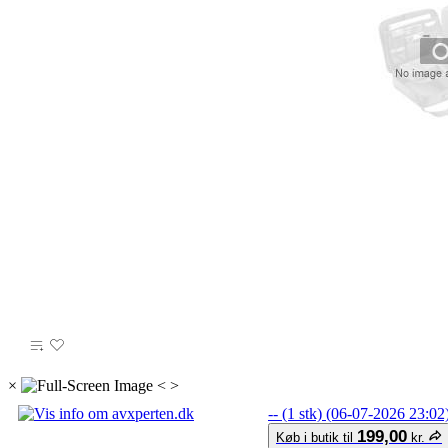
×
<
>
-- (1 stk) (06-07-2026 23:02
199,00
Køb i butik til
kr.