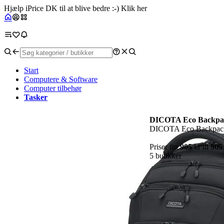
Hjælp iPrice DK til at blive bedre :-) Klik her
Start
Computere & Software
Computer tilbehør
Tasker
DICOTA Eco Backpac
DICOTA Eco Backpack S
Priser fra
905
kr til
905
5 butikker