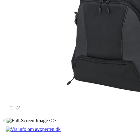
×
<
>