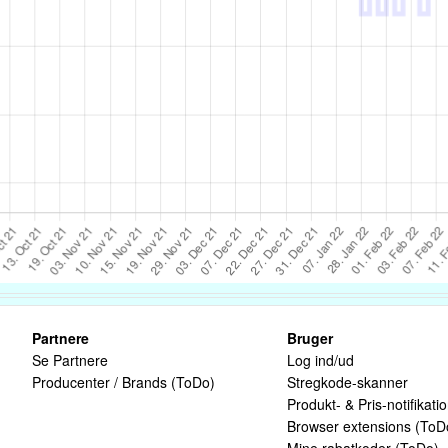
Partnere
Bruger
Se Partnere
Log ind/ud
Producenter / Brands (ToDo)
Stregkode-skanner
Produkt- & Pris-notifikati
Browser extensions (ToD
Mine rabatkoder (ToDo)