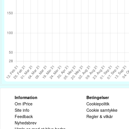
Information
Betingelser
Om iPrice
Cookiepolitik
Site info
Cookie samtykke
Feedback
Regler & vilkår
Nyhedsbrev
Hjælp os med at blive bedre