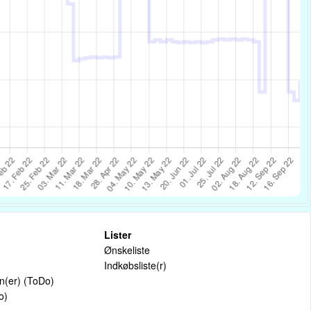
Lister
Ønskeliste
Indkøbsliste(r)
on(er) (ToDo)
o)