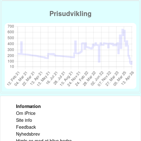
Prisudvikling
Information
Om iPrice
Site info
Feedback
Nyhedsbrev
Hjælp os med at blive bedre