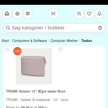
Start
Computere & Software
Computer tilbehør
Tasker
-73%
TRUNK Hylster 13" Ægte læder Brun
TRUNK - Hylster til notebook - 13" - brun
Priser fra
99.95
kr til
369
kr